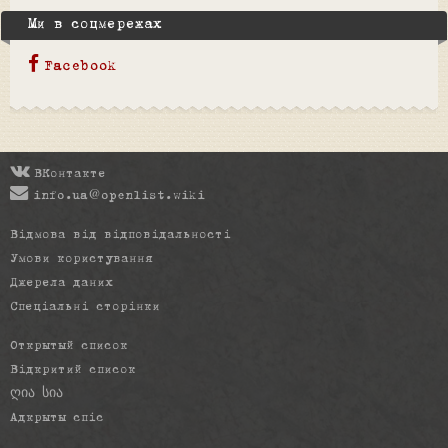
Ми в соцмережах
Facebook
ВКонтакте
info.ua@openlist.wiki
Відмова від відповідальності
Умови користування
Джерела даних
Спеціальні сторінки
Открытый список
Відкритий список
ღია სია
Адкрыты спіс