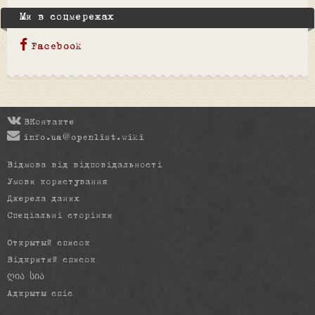
Ми в соцмережах
Facebook
ВКонтакте
info.ua@openlist.wiki
Відмова від відповідальності
Умови користування
Джерела даних
Спеціальні сторінки
Открытый список
Відкритий список
ღია სია
Адкрыты спіс