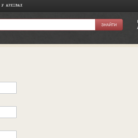
 У АРХІВАХ