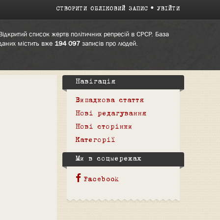
СТВОРИТИ ОБЛІКОВИЙ ЗАПИС
УВІЙТИ
Відкритий список жертв політичних репресій в СРСР. База
даних містить вже
194 097
записів про людей.
Навігація
Випадкова стаття
Нові редагування
Нові сторінки
Категорії
Ми в соцмережах
Facebook